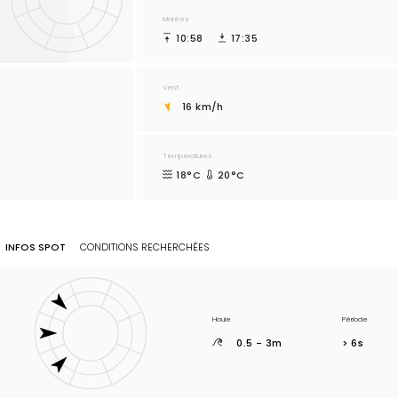
Marées
10:58
17:35
Vent
16 km/h
Temperatures
18°C
20°C
INFOS SPOT
CONDITIONS RECHERCHÉES
Houle
Période
0.5 - 3m
> 6s