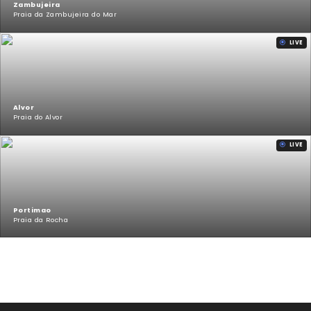
Zambujeira
Praia da Zambujeira do Mar
LIVE
Alvor
Praia do Alvor
LIVE
Portimao
Praia da Rocha