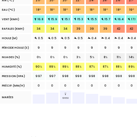
AIR
(°C)
20
°
20
°
20
°
22
°
24
°
26
°
26
°
27
°
EAU
(°C)
18
°
18
°
18
°
18
°
18
°
18
°
18
°
19
°
VENT (KMH)
16.8
15.9
15.1
15.3
15.5
15.7
16.4
17.1
RAFALES (KMH)
34
34
34
39
39
39
42
42
HOULE (M)
0.5
0.5
0.5
0.5
0.4
0.4
0.4
0.4
PÉRIODE HOULE (S)
9
9
9
9
9
9
9
9
NUAGES
(%)
0
%
0
%
0
%
3
%
5
%
8
%
11
%
14
%
HUMIDITÉ (%)
90
%
89
%
89
%
88
%
87
%
87
%
88
%
89
%
PRESSION (HPA)
997
997
998
998
998
998
998
998
PRÉCIP.
(MM/H)
0
0
0
0
0
0
0
0
MARÉES
10h58