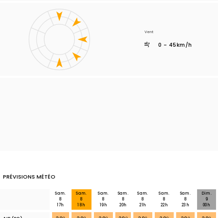
Vent
0 - 45km/h
PRÉVISIONS MÉTÉO
Sam.
Sam.
Sam.
Sam.
Sam.
Sam.
Sam.
Dim.
8
8
8
8
8
8
8
9
17h
18h
19h
20h
21h
22h
23h
00h