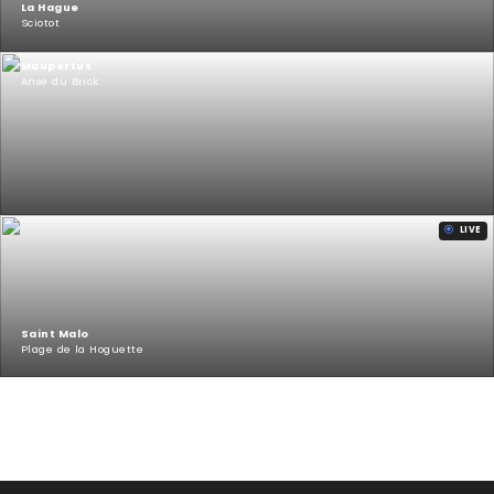
La Hague
Sciotot
Maupertus
Anse du Brick
LIVE
Saint Malo
Plage de la Hoguette