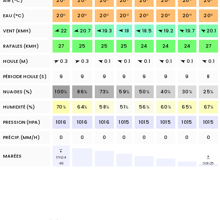
AIR
(°C)
20
°
20
°
20
°
20
°
20
°
20
°
20
°
20
°
EAU
(°C)
20
°
20
°
20
°
20
°
20
°
20
°
20
°
20
°
VENT (KMH)
22
20.7
19.3
18
18.5
19.2
19.7
20.1
RAFALES (KMH)
27
25
25
25
24
24
24
27
HOULE (M)
0.3
0.3
0.1
0.1
0.1
0.1
0.1
0.1
PÉRIODE HOULE (S)
9
9
9
9
9
9
9
8
NUAGES
(%)
100
%
86
%
73
%
59
%
50
%
40
%
30
%
25
%
HUMIDITÉ (%)
70
%
64
%
58
%
51
%
56
%
60
%
65
%
67
%
PRESSION (HPA)
1016
1016
1016
1015
1015
1015
1015
1015
PRÉCIP.
(MM/H)
0
0
0
0
0
0
0
0
MARÉES
17h24
48
00h25