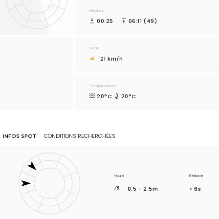
Marées
00:25
06:11 (49)
Vent
21 km/h
Temperatures
20°C
20°C
INFOS SPOT
CONDITIONS RECHERCHÉES
Houle
Période
0.5 - 2.5m
> 6s