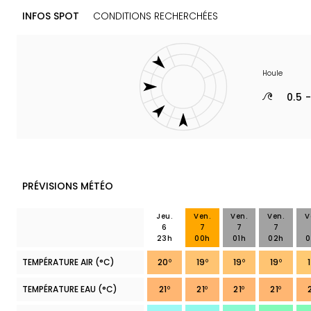
INFOS SPOT
CONDITIONS RECHERCHÉES
Houle
0.5 
PRÉVISIONS MÉTÉO
Jeu.
Ven.
Ven.
Ven.
V
6
7
7
7
23h
00h
01h
02h
0
TEMPÉRATURE AIR
(°C)
20
°
19
°
19
°
19
°
TEMPÉRATURE EAU
(°C)
21
°
21
°
21
°
21
°