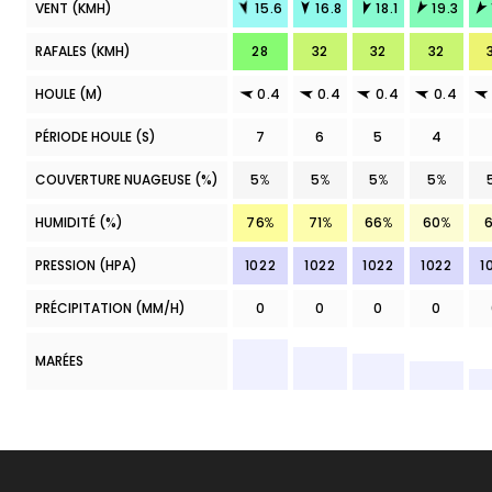
VENT (KMH)
15.6
16.8
18.1
19.3
RAFALES (KMH)
28
32
32
32
HOULE (M)
0.4
0.4
0.4
0.4
PÉRIODE HOULE (S)
7
6
5
4
COUVERTURE NUAGEUSE
(%)
5
%
5
%
5
%
5
%
HUMIDITÉ (%)
76
%
71
%
66
%
60
%
6
PRESSION (HPA)
1022
1022
1022
1022
1
PRÉCIPITATION
(MM/H)
0
0
0
0
MARÉES