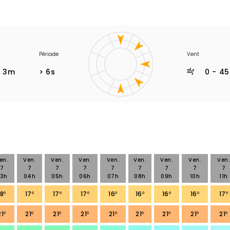
Période
Vent
- 3m
> 6s
0 - 4
en.
Ven.
Ven.
Ven.
Ven.
Ven.
Ven.
Ven.
Ven.
7
7
7
7
7
7
7
7
7
3h
04h
05h
06h
07h
08h
09h
10h
11h
18
°
17
°
17
°
17
°
16
°
16
°
16
°
16
°
17
°
21
°
21
°
21
°
21
°
21
°
21
°
21
°
21
°
21
°