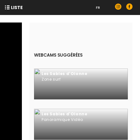
LISTE
FR
WEBCAMS SUGGÉRÉES
Les Sables d'Olonne
Zone surf
Les Sables d'Olonne
Panoramique Vidéo