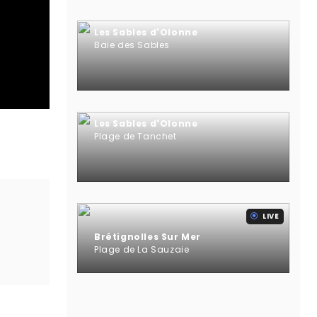
Les Sables d'Olonne
Baie des Sables
Les Sables d'Olonne
Plage de Tanchet
LIVE
Brétignolles Sur Mer
Plage de La Sauzaie