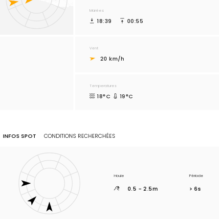
Marées
18:39
00:55
Vent
20 km/h
Temperatures
18°C
19°C
INFOS SPOT
CONDITIONS RECHERCHÉES
Houle
Période
0.5 - 2.5m
> 6s