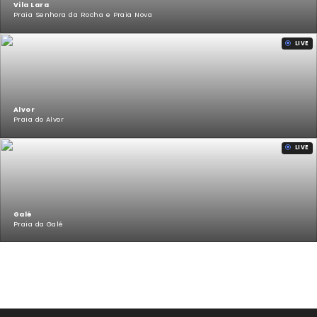
Vila Lara
Praia Senhora da Rocha e Praia Nova
LIVE
Alvor
Praia do Alvor
LIVE
Galé
Praia da Galé