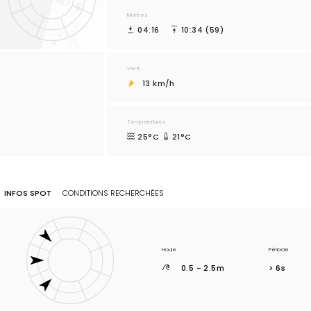
Marées
04:16
10:34 (59)
Vent
13 km/h
Temperatures
25°C
21°C
INFOS SPOT
CONDITIONS RECHERCHÉES
Houle
Période
0.5 - 2.5m
> 6s