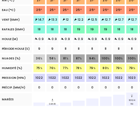
AIR
(°C)
21
°
21
°
21
°
21
°
21
°
20
°
20
°
20
°
EAU
(°C)
25
°
25
°
25
°
25
°
25
°
25
°
25
°
25
°
VENT (KMH)
14.7
13.3
12
12.2
12.5
12.7
12.7
12.7
RAFALES (KMH)
18
18
18
19
19
19
18
18
HOULE (M)
0.9
0.9
0.9
0.9
0.9
0.9
0.9
0.9
PÉRIODE HOULE (S)
9
9
8
8
8
8
8
8
NUAGES
(%)
36
%
58
%
81
%
87
%
94
%
100
%
100
%
100
%
HUMIDITÉ (%)
75
%
76
%
77
%
78
%
79
%
80
%
79
%
79
%
PRESSION (HPA)
1022
1022
1022
1022
1022
1022
1022
1023
PRÉCIP.
(MM/H)
0
0
0
0
0
0
0
0
MARÉES
10h34
04h16
59