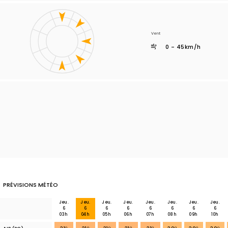
Vent
0 - 45km/h
PRÉVISIONS MÉTÉO
Jeu.
Jeu.
Jeu.
Jeu.
Jeu.
Jeu.
Jeu.
Jeu.
6
6
6
6
6
6
6
6
03h
04h
05h
06h
07h
08h
09h
10h