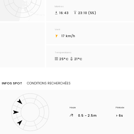
Marées
16:43
23:10 (55)
Vent
17 km/h
Temperatures
25°C
21°C
INFOS SPOT
CONDITIONS RECHERCHÉES
Houle
Période
0.5 - 2.5m
> 6s