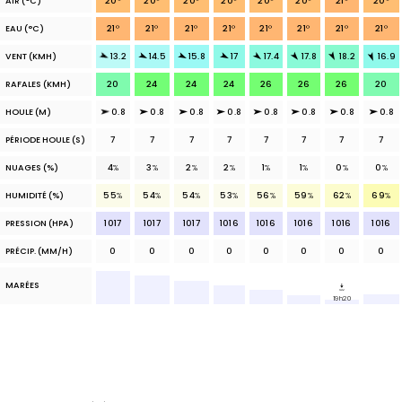
AIR
(°C)
20
°
20
°
20
°
20
°
20
°
20
°
21
°
20
°
EAU
(°C)
21
°
21
°
21
°
21
°
21
°
21
°
21
°
21
°
VENT (KMH)
13.2
14.5
15.8
17
17.4
17.8
18.2
16.9
RAFALES (KMH)
20
24
24
24
26
26
26
20
HOULE (M)
0.8
0.8
0.8
0.8
0.8
0.8
0.8
0.8
PÉRIODE HOULE (S)
7
7
7
7
7
7
7
7
NUAGES
(%)
4
%
3
%
2
%
2
%
1
%
1
%
0
%
0
%
HUMIDITÉ (%)
55
%
54
%
54
%
53
%
56
%
59
%
62
%
69
%
PRESSION (HPA)
1017
1017
1017
1016
1016
1016
1016
1016
PRÉCIP.
(MM/H)
0
0
0
0
0
0
0
0
MARÉES
19h20