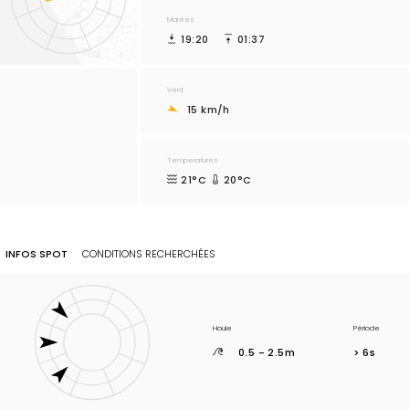
Marées
19:20
01:37
Vent
15 km/h
Temperatures
21°C
20°C
INFOS SPOT
CONDITIONS RECHERCHÉES
Houle
Période
0.5 - 2.5m
> 6s