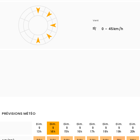
Vent
0 - 45km/h
PRÉVISIONS MÉTÉO
Dim.
Dim.
Dim.
Dim.
Dim.
Dim.
Dim.
Dim.
9
9
9
9
9
9
9
9
13h
14h
15h
16h
17h
18h
19h
20h