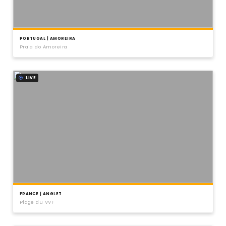
PORTUGAL | AMOREIRA
Praia do Amoreira
LIVE
FRANCE | ANGLET
Plage du VVF