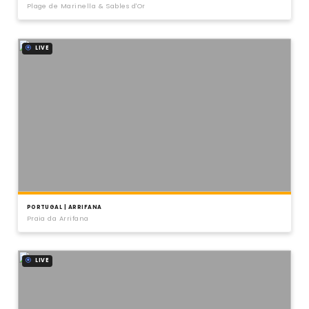
Plage de Marinella & Sables d'Or
LIVE
PORTUGAL | ARRIFANA
Praia da Arrifana
LIVE